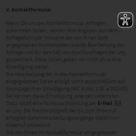
V. Kontaktformular
Wenn Sie uns per Kontaktformular Anfragen
zukommen lassen, werden Ihre Angaben aus dem
Anfrageformular inklusive der von Ihnen dort
angegebenen Kontaktdaten zwecks Bearbeitung der
Anfrage und für den Fall von Anschlussfragen bei uns
gespeichert. Diese Daten geben wir nicht ohne Ihre
Einwilligung weiter.
Die Verarbeitung der in das Kontaktformular
eingegebenen Daten erfolgt somit ausschließlich auf
Grundlage Ihrer Einwilligung (Art. 6 Abs. 1 lit. a DSGVO).
Sie können diese Einwilligung jederzeit widerrufen.
Dazu reicht eine formlose Mitteilung per
E-Mail
an uns. Die Rechtmäßigkeit der bis zum Widerruf
erfolgten Datenverarbeitungsvorgänge bleibt vom
Widerruf unberührt.
Die von Ihnen im Kontaktformular eingegebenen