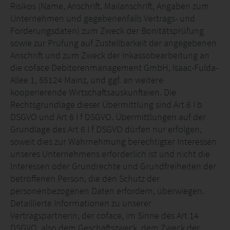
Risikos (Name, Anschrift, Mailanschrift, Angaben zum
Unternehmen und gegebenenfalls Vertrags- und
Forderungsdaten) zum Zweck der Bonitätsprüfung
sowie zur Prüfung auf Zustellbarkeit der angegebenen
Anschrift und zum Zweck der Inkassobearbeitung an
die coface Debitorenmanagement GmbH, Isaac-Fulda-
Allee 1, 55124 Mainz, und ggf. an weitere
kooperierende Wirtschaftsauskunfteien. Die
Rechtsgrundlage dieser Übermittlung sind Art 6 I b
DSGVO und Art 6 I f DSGVO. Übermittlungen auf der
Grundlage des Art 6 I f DSGVO dürfen nur erfolgen,
soweit dies zur Wahrnehmung berechtigter Interessen
unseres Unternehmens erforderlich ist und nicht die
Interessen oder Grundrechte und Grundfreiheiten der
betroffenen Person, die den Schutz der
personenbezogenen Daten erfordern, überwiegen.
Detaillierte Informationen zu unserer
Vertragspartnerin, der coface, im Sinne des Art 14
DSGVO, also dem Geschäftszweck, dem Zweck der